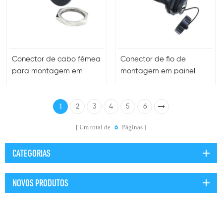
Conector de cabo fêmea
Conector de fio de
para montagem em
montagem em painel
painel de porta USB com
USB à prova de
tampa para
intempéries para
1
conectividade USB
2
3
4
equipamentos de uso
5
6
segura
externo
Um total de
Páginas
6
CATEGORIAS
NOVOS PRODUTOS