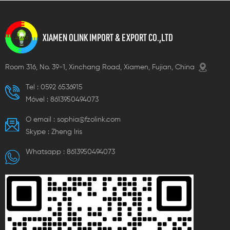
XIAMEN OLINK IMPORT & EXPORT CO.,LTD
Room 316, No. 39-1, Xinchang Road, Xiamen, Fujian, China
Tel :
0592 6536915
Móvel :
8613950494073
O email :
sophia@fzolink.com
Skype :
Zheng lris
Whatsapp :
8613950494073