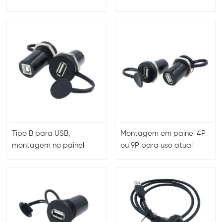
série k de 4 pinos Fgg
circular push-pull de 16
Egg 00b 1b 2b 4b
pinos
Tipo B para USB,
Montagem em painel 4P
montagem no painel
ou 9P para uso atual
frontal, soquete de
Conector tipo B com
conector USB para USB
tampa durável
com fio