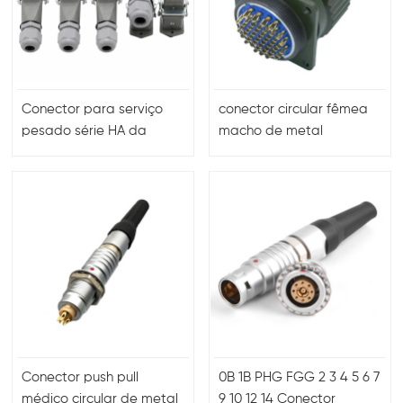
Conector para serviço
conector circular fêmea
pesado série HA da
macho de metal
OLINK
3+PE/4+PE/5+PE/7+PE
Conector push pull
0B 1B PHG FGG 2 3 4 5 6 7
médico circular de metal
9 10 12 14 Conector