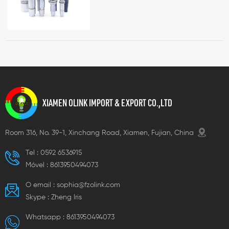
XIAMEN OLINK IMPORT & EXPORT CO.,LTD
Room 316, No. 39-1, Xinchang Road, Xiamen, Fujian, China
Tel :
0592 6536915
Móvel :
8613950494073
O email :
sophia@fzolink.com
Skype :
Zheng lris
Whatsapp :
8613950494073