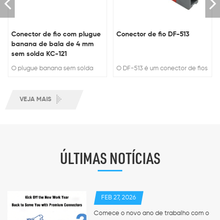
Conector de fio com plugue
Conector de fio DF-513
banana de bala de 4 mm
sem solda KC-121
O plugue banana sem solda
O DF-513 é um conector de fios
OLINK KC-121 4mm é um
de alto desempenho
conector de fio de alto dese...
certificado pela CE. Possu...
VEJA MAIS
ÚLTIMAS NOTÍCIAS
FEB 27, 2026
Comece o novo ano de trabalho com o