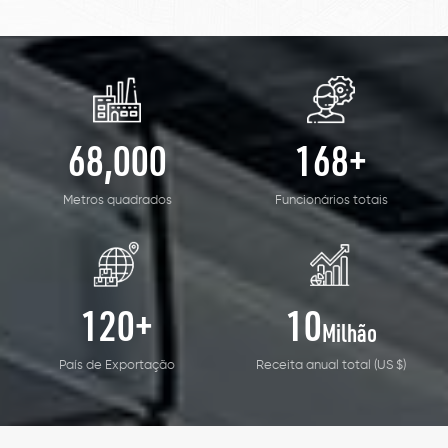
utilizados para eletrodomésticos. Nossa empresa depende de
tecnologias avançadas, qualidade total, preço razoável,
excelente serviço para cooperar com você para COMPONENTES
para terminais, porta-lâmpadas, interruptores, cablagens, painéis
de controle, técnicos com instrumentos . Certificação do nosso
68
,000
168
+
sistema empresarial. Nossos produtos passaram por autenticação
como VDE, UL CE, CQC, SGS e RoHS. Também aceitamos
Metros quadrados
Funcionários totais
aparelhos de iluminação, equipamentos de comunicação e
automóveis. Nossas vendas de produtos em muitos países e
regiões ao redor do mundo, e têm um futuro muito mais brilhante.
Estamos ansiosos para trabalhar com você.
120
+
10
Milhão
País de Exportação
Receita anual total (US $)