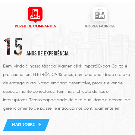
PERFIL DE COMPANHIA
NOSSA FÁBRICA
15
ANOS DE EXPERIÊNCIA
Bem-vindo à nossa fábrica! Xiamen olink Import&Export Co.,ltd é
profissional em ELETRÔNICA 15 anos, com boa qualidade e prazo
de entrega curto. Nossa empresa desenvolve, produz e vende
especialmente conectores. Terminais, chicote de fios e
interruptores. Temos capacidade de alta qualidade e pessoal de
gerenciamento de passel, e introduzimos continuamente em
tecnologias avançadas, equipamentos de produção e testes já
MAIS SOBRE
passaram de qualidade ISO900: 2008, cada tipo de pedidos de
clientes OEM ou ODM. Nossos produtos são amplamente