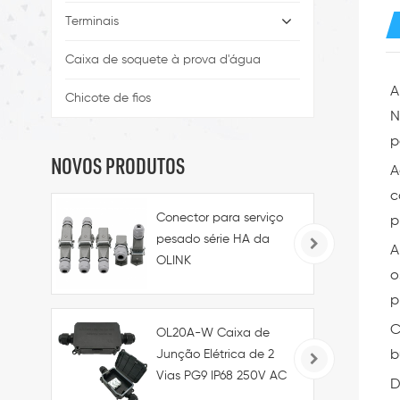
Terminais
Caixa de soquete à prova d'água
A
Chicote de fios
N
p
NOVOS PRODUTOS
A
c
Conector para serviço
p
pesado série HA da
A
OLINK
o
3+PE/4+PE/5+PE/7+PE
p
C
OL20A-W Caixa de
Junção Elétrica de 2
b
Vias PG9 IP68 250V AC
D
45A para Uso Industrial