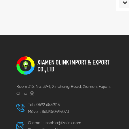
XIAMEN OLINK IMPORT & EXPORT
CO.,LTD
Room 316, No. 39-1, Xinchang Road, Xiamen, Fujian,
China
Tel :
0592 6536915
Móvel :
8613950494073
O email :
sophia@fzolink.com