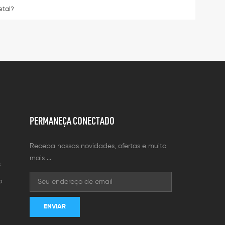
etal?
PERMANEÇA CONECTADO
Receba nossas novidades, ofertas e muito
mais ...
s
o
m