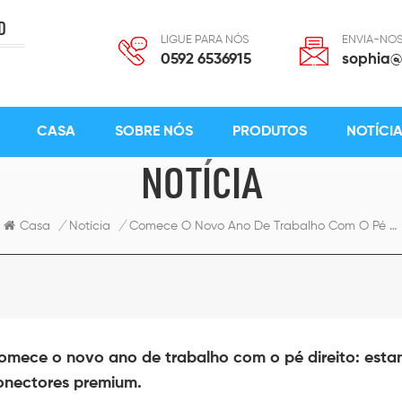
D
LIGUE PARA NÓS
ENVIA-NOS
0592 6536915
sophia@
CASA
SOBRE NÓS
PRODUTOS
NOTÍCI
NOTÍCIA
Casa
/
Notícia
/
Comece O Novo Ano De Trabalho Com O Pé Direito: Estamos De Volta Para Atendê-Lo Com Conectores Premium.
omece o novo ano de trabalho com o pé direito: esta
onectores premium.