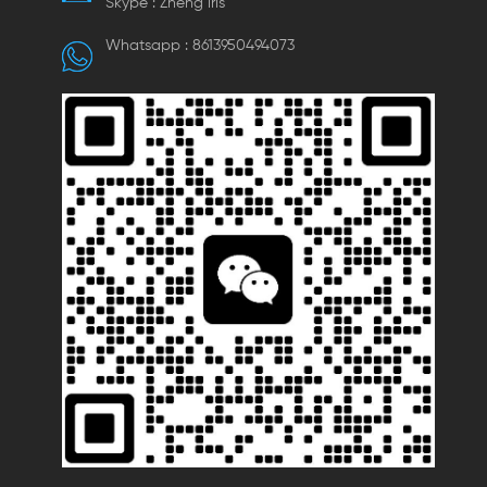
Skype :
Zheng lris
Whatsapp :
8613950494073