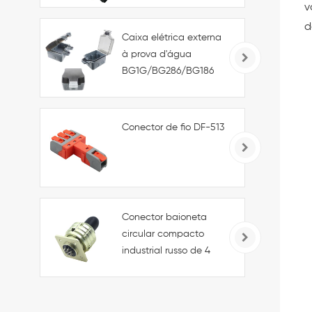
v
e Externo
d
Caixa elétrica externa
à prova d'água
BG1G/BG286/BG186
tipo 86, IP66, para
tomadas e
interruptores.
Conector de fio DF-513
Conector baioneta
circular compacto
industrial russo de 4
pinos macho/fêmea
para alimentação
CA/CC e conexões