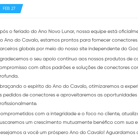
FEB 27
pós o feriado do Ano Novo Lunar, nossa equipe está oficialm
o Ano do Cavalo, estamos prontos para fornecer conectores de
arceiros globais por meio do nosso site independente do Goo
gradecemos o seu apoio contínuo aos nossos produtos de c
ompromisso com altos padrões e soluções de conectores co
rofunda.
braçando o espírito do Ano do Cavalo, otimizaremos a experiê
s pedidos de conectores e aproveitaremos as oportunidades 
rofissionalmente.
omprometidos com a integridade e o foco no cliente, atuali
uscaremos um crescimento mutuamente benéfico com sua e
esejamos a você um próspero Ano do Cavalo! Aguardamos 