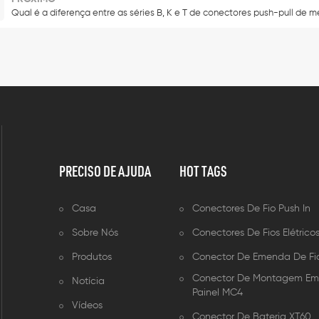
Qual é a diferença entre as séries B, K e T de conectores push-pull de m
PRECISO DE AJUDA
HOT TAGS
Casa
Conectores De Fio Push In
Sobre Nós
Conectores De Fios Elétrico
Produtos
Conector De Emenda De Fi
Conector De Montagem E
Notícia
Painel MC4
Vídeos
Conector De Bateria XT60