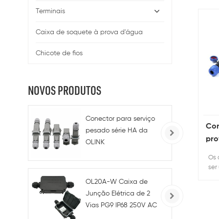
Terminais
Caixa de soquete à prova d'água
Chicote de fios
NOVOS PRODUTOS
Conector para serviço
Con
pesado série HA da
pro
OLINK
ext
3+PE/4+PE/5+PE/7+PE
Os 
ser
de 
OL20A-W Caixa de
lin
Junção Elétrica de 2
mon
Vias PG9 IP68 250V AC
45A para Uso Industrial