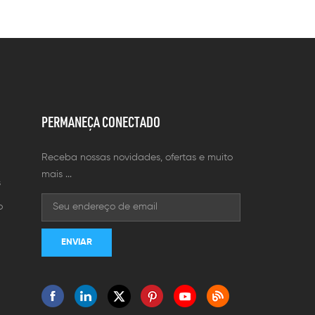
PERMANEÇA CONECTADO
Receba nossas novidades, ofertas e muito
mais ...
s
o
m