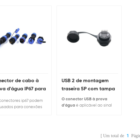
ector de cabo à
USB 2 de montagem
va d'água IP67 para
traseira 5P com tampa
erior
contra poeira para
O conector USB à prova
conectores ip67 podem
proteção e fácil
d'água
é aplicável ao sinal
 usados ​​para conexões
de dados. Existem muitos
manutenção
cabo para cabo (em
tipos, como usb 2.0, usb 3.0,
ha) ou cabo para
usb com cabo ou com cabo,
tagem em painel.
etc.
Um total de
Pági
1