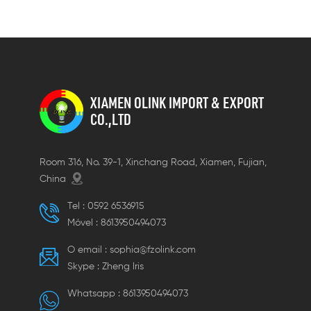
rápidas.
XIAMEN OLINK IMPORT & EXPORT
CO.,LTD
Room 316, No. 39-1, Xinchang Road, Xiamen, Fujian,
China
Tel :
0592 6536915
Móvel :
8613950494073
O email :
sophia@fzolink.com
Skype :
Zheng lris
Whatsapp :
8613950494073