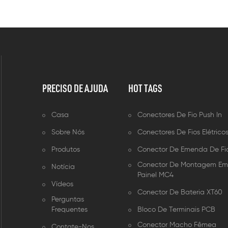
PRECISO DE AJUDA
HOT TAGS
Casa
Conectores De Fio Push In
Sobre Nós
Conectores De Fios Elétrico
Produtos
Conector De Emenda De Fi
Conector De Montagem E
Notícia
Painel MC4
Vídeos
Conector De Bateria XT60
Perguntas
Frequentes
Bloco De Terminais PCB
Conector Macho Fêmea
Contate-Nos