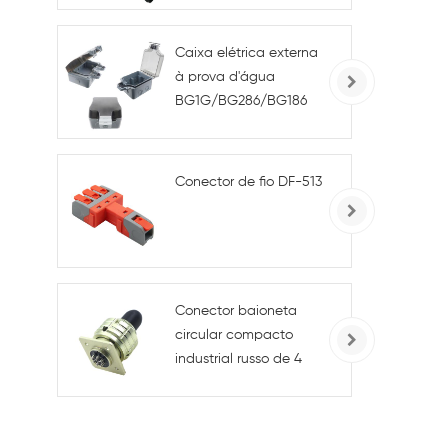
e Externo
Caixa elétrica externa
à prova d'água
BG1G/BG286/BG186
tipo 86, IP66, para
tomadas e
interruptores.
Conector de fio DF-513
Conector baioneta
circular compacto
industrial russo de 4
pinos macho/fêmea
para alimentação
CA/CC e conexões