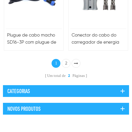
Plugue de cabo macho
Conector do cabo do
SD16-3P com plugue de
carregador de energia
alimentação CA de 1,5 m
de 2 pinos 40A para
0,75 mm²
bateria
1
2
Um total de
Páginas
2
CATEGORIAS
NOVOS PRODUTOS