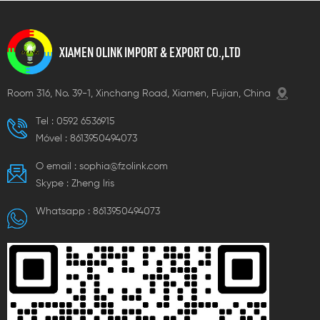
XIAMEN OLINK IMPORT & EXPORT CO.,LTD
Room 316, No. 39-1, Xinchang Road, Xiamen, Fujian, China
Tel :
0592 6536915
Móvel :
8613950494073
O email :
sophia@fzolink.com
Skype :
Zheng lris
Whatsapp :
8613950494073