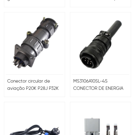
da série XS10
Conector circular de
MS3106A10SL-4S
aviação P20K P28J P32K
CONECTOR DE ENERGIA
P48J 2 pinos 3 pinos
CIRCULAR DE 4 PINOS
FÊMEA RETO