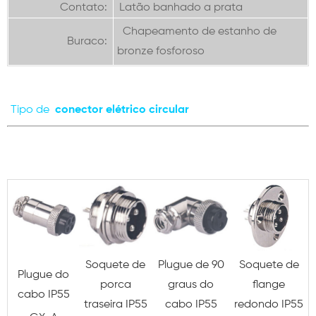
Contato:
Latão banhado a prata
Chapeamento de estanho de
Buraco:
bronze fosforoso
Tipo de
conector elétrico circular
Soquete de
Plugue de 90
Soquete de
Plugue do
porca
graus do
flange
cabo IP55
traseira IP55
cabo IP55
redondo IP55