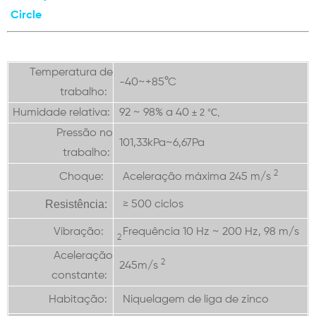
Circle
Temperatura de
-40~+85°C
trabalho:
Humidade relativa:
92 ~ 98% a 40
± 2
°C,
Pressão no
101,33kPa~6,67Pa
trabalho:
2
Choque:
Aceleração máxima 245 m/s
Resistência:
≥ 500 ciclos
Vibração:
Frequência 10 Hz ~ 200 Hz, 98 m/s
2
Aceleração
2
245m/s
constante:
Habitação:
Niquelagem de liga de zinco