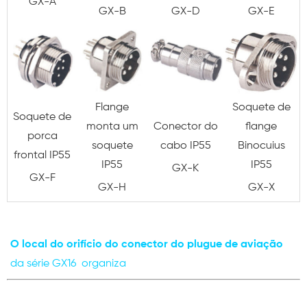
GX-A
GX-B
GX-D
GX-E
Flange
Soquete de
Soquete de
monta um
Conector do
flange
porca
soquete
cabo IP55
Binocuius
frontal IP55
IP55
IP55
GX-K
GX-F
GX-H
GX-X
O local do orifício do conector do plugue de aviação
da série GX16
organiza