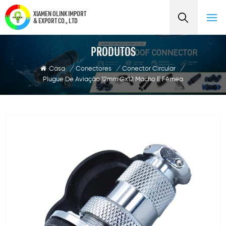
XIAMEN OLINK IMPORT
& EXPORT CO., LTD
PRODUTOS
Casa
/
Conectores
/
Conector Circular
/
Plugue De Aviação 12mm Gx12 Macho E Fêmea