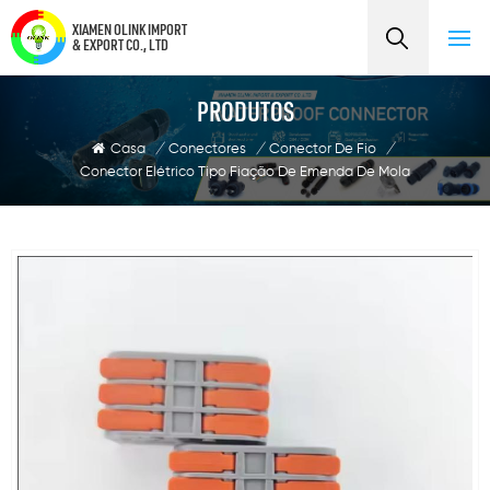
XIAMEN OLINK IMPORT
& EXPORT CO., LTD
PRODUTOS
Casa
/
Conectores
/
Conector De Fio
/
Conector Elétrico Tipo Fiação De Emenda De Mola