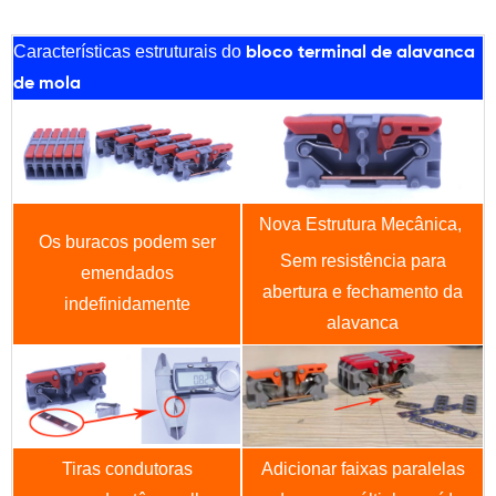
Características estruturais do
bloco terminal de alavanca
de mola
Nova Estrutura Mecânica,
Os buracos podem ser
Sem resistência para
emendados
abertura e fechamento da
indefinidamente
alavanca
Tiras condutoras
Adicionar faixas paralelas