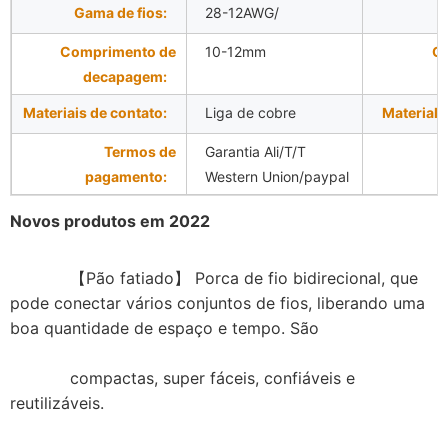
Gama de fios:
28-12AWG/
Comprimento de
10-12mm
Co
decapagem:
Materiais de contato:
Liga de cobre
Material 
Termos de
Garantia Ali/T/T
pagamento:
Western Union/paypal
Novos produtos em 2022
【Pão fatiado】 Porca de fio bidirecional, que 
pode conectar vários conjuntos de fios, liberando uma 
boa quantidade de espaço e tempo. São
            compactas, super fáceis, confiáveis ​​e 
reutilizáveis.