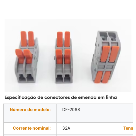
Especificação de conectores de emenda em linha
Número do modelo:
DF-2068
Corrente nominal:
32A
Tensã