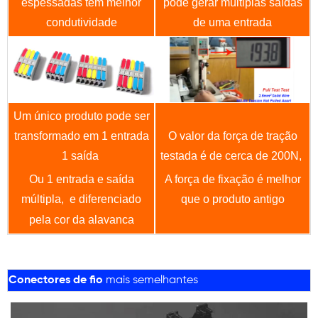
espessadas têm melhor
pode gerar múltiplas saídas
condutividade
de uma entrada
Um único produto pode ser
transformado em 1 entrada
O valor da força de tração
1 saída
testada é de cerca de 200N,
Ou 1 entrada e saída
A força de fixação é melhor
múltipla,
e diferenciado
que o produto antigo
pela cor da alavanca
Conectores de fio
mais semelhantes