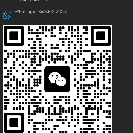
Skype :
Zheng lris
Whatsapp :
8613950494073