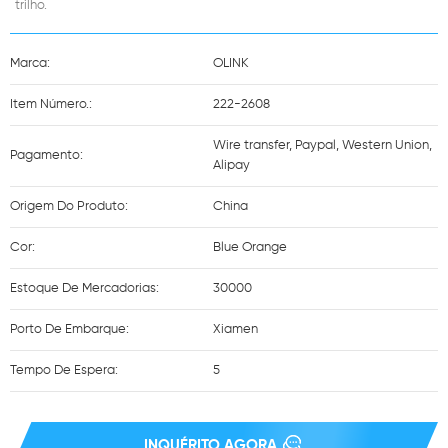
trilho.
Marca:
OLINK
Item Número.:
222-2608
Wire transfer, Paypal, Western Union,
Pagamento:
Alipay
Origem Do Produto:
China
Cor:
Blue Orange
Estoque De Mercadorias:
30000
Porto De Embarque:
Xiamen
Tempo De Espera:
5
INQUÉRITO AGORA