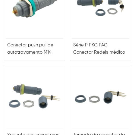
Conector push pull de
Série P PKG PAG
autotravamento M14
Conector Redels médico
para equipamentos
e industrial Soquete de
médicos
plástico
Soquete dos conectores
Tomada do conector da