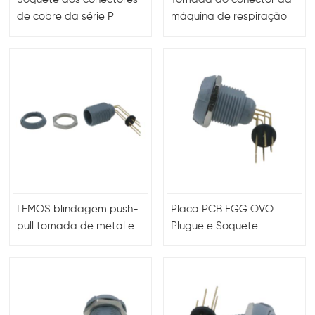
de cobre da série P
máquina de respiração
dobra o pino traseiro em
elétrica push-pull
90 graus
LEMOS blindagem push-
Placa PCB FGG OVO
pull tomada de metal e
Plugue e Soquete
plástico
Masculino e Feminino