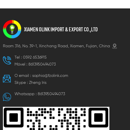
XIAMEN OLINK IMPORT & EXPORT CO.,LTD
Room 316, No. 39-1, Xinchang Road, Xiamen, Fujian, China
Tel :
0592 6536915
Móvel :
8613950494073
O email :
sophia@fzolink.com
Skype :
Zheng lris
Whatsapp :
8613950494073