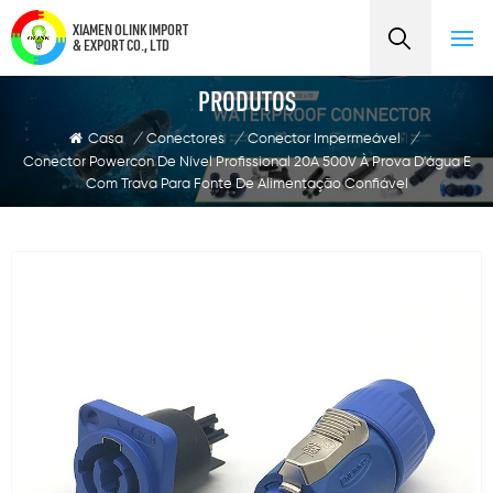
XIAMEN OLINK IMPORT
& EXPORT CO., LTD
PRODUTOS
Casa
/
Conectores
/
Conector Impermeável
/
Conector Powercon De Nível Profissional 20A 500V À Prova D'água E
Com Trava Para Fonte De Alimentação Confiável