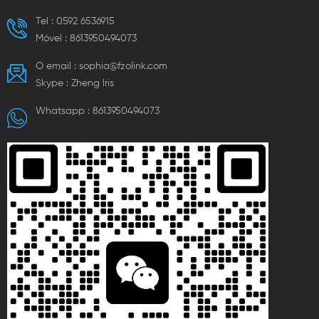
Tel :
0592 6536915
Móvel :
8613950494073
O email :
sophia@fzolink.com
Skype :
Zheng lris
Whatsapp :
8613950494073