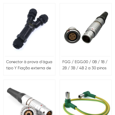
feminino para vídeo
conectores para cabo
coaxial
Conector à prova d'água
FGG / EGG.00 / 0B / 1B /
tipo Y Fiação externa de
2B / 3B / 4B 2 a 30 pinos
3 vias IP68 à prova
6 pinos 9 pinos 12 pinos
d'água
circular auto travamento
push pull conector