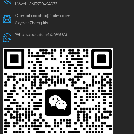
Móvel :
8613950494073
O email :
sophia@fzolink.com
Skype :
Zheng lris
Whatsapp :
8613950494073