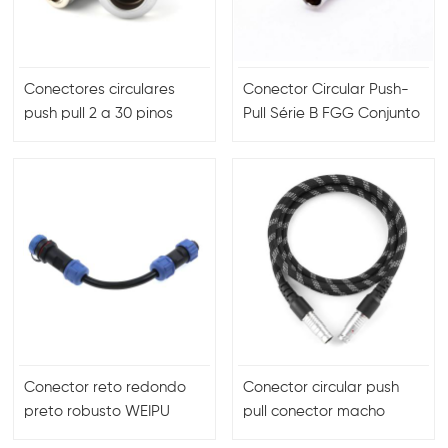
Conectores circulares
Conector Circular Push-
push pull 2 ​​a 30 pinos
Pull Série B FGG Conjunto
macho e fêmea
de Cabo de Plugue
Conector reto redondo
Conector circular push
preto robusto WEIPU
pull conector macho
3P/12P personalizado
fêmea com conjunto de