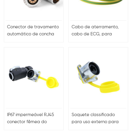
Conector de travamento
Cabo de aterramento,
automático de concha
cabo de ECG, para
de metal push pull de
monitor de paciente, fio
alta qualidade 8 + 1
de aterramento
conector de pinos para
conector 3B FGG
IP67 impermeável RJ45
Soquete classificado
conector fêmea do
para uso externo para
protetor do soquete
aplicações Ethernet LAN