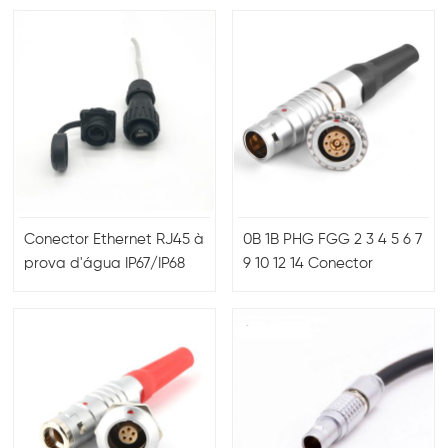
CAT6 STP
ou fios Ethernet
Conector Ethernet RJ45 à
0B 1B PHG FGG 2 3 4 5 6 7
prova d'água IP67/IP68
9 10 12 14 Conector
circular push-pull de 16
pinos