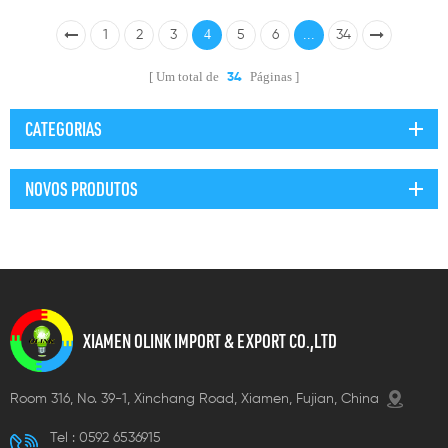
com cabo à prova
cabo
4
...
d'água
1
2
3
5
6
34
Um total de
Páginas
34
CATEGORIAS
NOVOS PRODUTOS
XIAMEN OLINK IMPORT & EXPORT CO.,LTD
Room 316, No. 39-1, Xinchang Road, Xiamen, Fujian, China
Tel :
0592 6536915