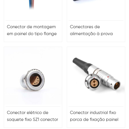
Conector de montagem
Conectores de
em painel do tipo flange
alimentação à prova
quadrado fêmea de
d'água 250V20A IP68 2pin
código a M12 de 4 pinos
3pin 4pin
com fios simples de 30
cm 22 AWG
Conector elétrico de
Conector industrial fixo
soquete fixo SZ1 conector
porca de fixação painel
push-pull masculino
frontal macho fêmea 6+2