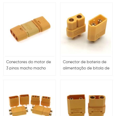
Power Plug
Conectores do motor de
Conector de bateria de
3 pinos macho macho
alimentação de bitola de
para plugue dos
fio 12 awg xt60 macho
conectores ESC
fêmea