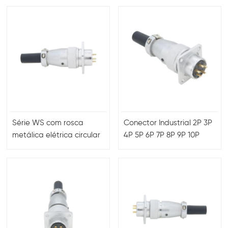
da aviação
Série WS com rosca
Conector Industrial 2P 3P
metálica elétrica circular
4P 5P 6P 7P 8P 9P 10P
para aplicação de
Pinos
energia