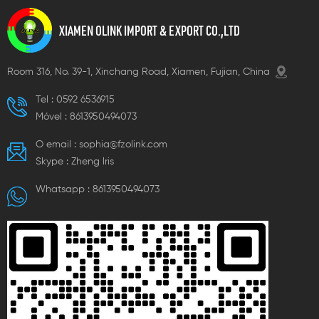
XIAMEN OLINK IMPORT & EXPORT CO.,LTD
Room 316, No. 39-1, Xinchang Road, Xiamen, Fujian, China
Tel :
0592 6536915
Móvel :
8613950494073
O email :
sophia@fzolink.com
Skype :
Zheng lris
Whatsapp :
8613950494073