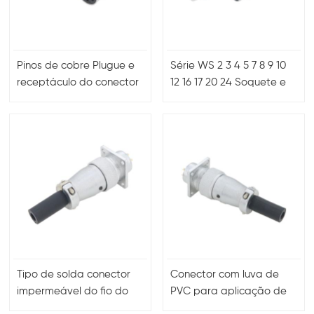
Pinos de cobre Plugue e
Série WS 2 3 4 5 7 8 9 10
receptáculo do conector
12 16 17 20 24 Soquete e
Multipins WS
plugue de 26 núcleos
Tipo de solda conector
Conector com luva de
impermeável do fio do
PVC para aplicação de
cabo de WS da inserção
energia