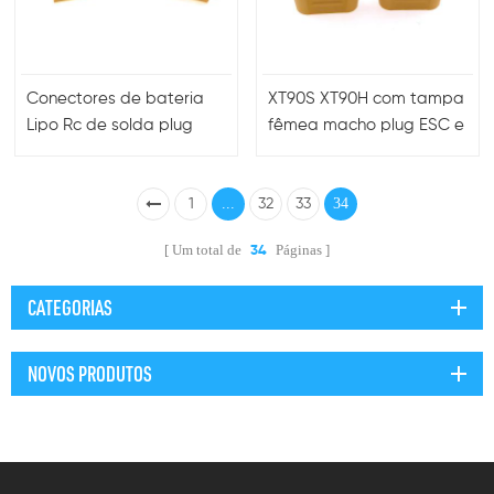
Conectores de bateria
XT90S XT90H com tampa
Lipo Rc de solda plug
fêmea macho plug ESC e
XT90 banhados a gole
conectores do
carregador
...
34
1
32
33
Um total de
Páginas
34
CATEGORIAS
NOVOS PRODUTOS