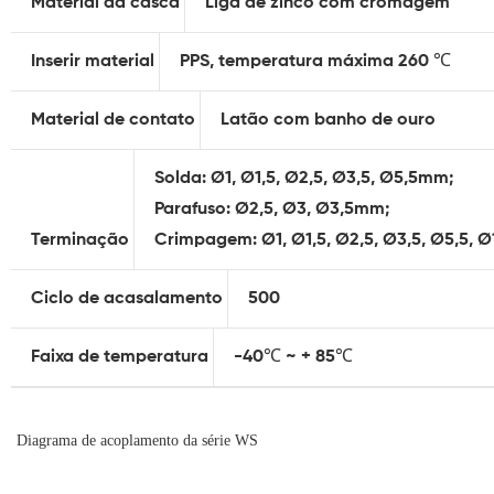
Material da casca
Liga de zinco com cromagem
Inserir material
PPS, temperatura máxima 260 ℃
Material de contato
Latão com banho de ouro
Solda: Ø1, Ø1,5, Ø2,5, Ø3,5, Ø5,5mm;
Parafuso: Ø2,5, Ø3, Ø3,5mm;
Terminação
Crimpagem: Ø1, Ø1,5, Ø2,5, Ø3,5, Ø5,5,
Ciclo de acasalamento
500
Faixa de temperatura
-40℃ ~ + 85℃
Diagrama de acoplamento da série WS