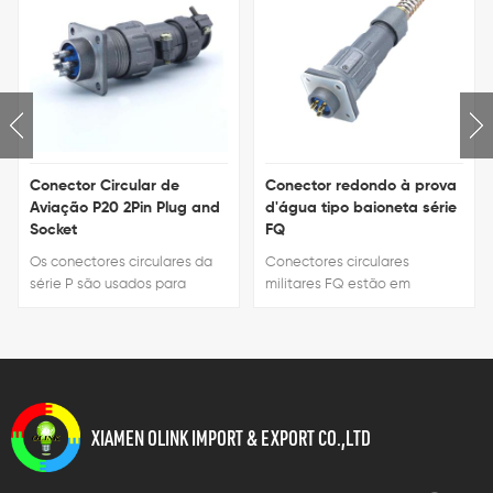
Conector Circular de
Conector redondo à prova
Aviação P20 2Pin Plug and
d'água tipo baioneta série
Socket
FQ
Os conectores circulares da
Conectores circulares
série P são usados ​​para
militares FQ estão em
conexão de circuitos entre
conformidade com os
vários equipamentos
padrões de administração da
elétricos. São fabricados
indústria de componentes do
conforme a norma SJ/T10496
Ministério da indústria
e para aplicações militares e
eletrônica D24Q / RE008-84.
industriais.
Eles são amplamente
XIAMEN OLINK IMPORT & EXPORT CO.,LTD
utilizados na conexão elétrica
entre equipamentos
eletrônicos.