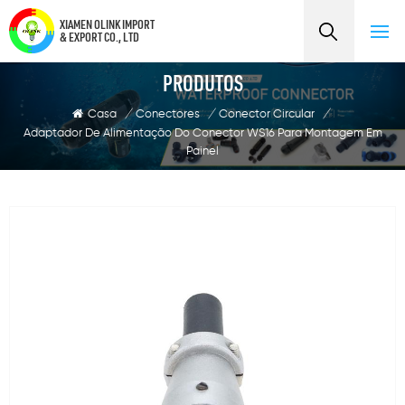
XIAMEN OLINK IMPORT
& EXPORT CO., LTD
PRODUTOS
Casa
/
Conectores
/
Conector Circular
/
Adaptador De Alimentação Do Conector WS16 Para Montagem Em
Painel