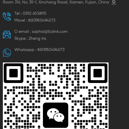
Room 316, No. 39-1, Xinchang Road, Xiamen, Fujian, China
Tel :
0592 6536915
Móvel :
8613950494073
O email :
sophia@fzolink.com
Skype :
Zheng lris
Whatsapp :
8613950494073