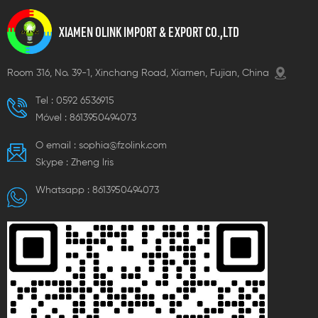
XIAMEN OLINK IMPORT & EXPORT CO.,LTD
Room 316, No. 39-1, Xinchang Road, Xiamen, Fujian, China
Tel :
0592 6536915
Móvel :
8613950494073
O email :
sophia@fzolink.com
Skype :
Zheng lris
Whatsapp :
8613950494073