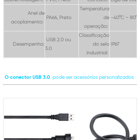
Sobremoldagem:
PVC, Preto
Contato:
Liga de cobr
Temperatura
Anel de
PA66, Preto
de
-40°C ~ 80°
acoplamento:
operação:
Classificação
USB 2.0 ou
Desempenho:
do selo
IP67
3.0
industrial:
O conector USB 3.0
pode ser acessórios personalizados