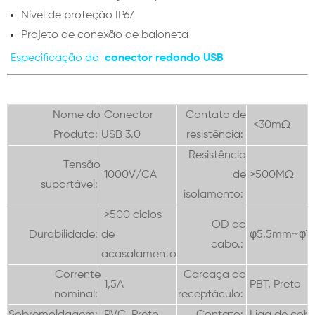
Nível de proteção IP67
Projeto de conexão de baioneta
Especificação do
conector redondo USB
Nome do
Conector
Contato de
<30mΩ
Produto:
USB 3.0
resistência:
Resistência
Tensão
1000V/CA
de
>500MΩ
suportável:
isolamento:
>500 ciclos
OD do
Durabilidade:
de
φ5,5mm~φ
cabo.:
acasalamento
Corrente
Carcaça do
1,5A
PBT, Preto
nominal:
receptáculo: