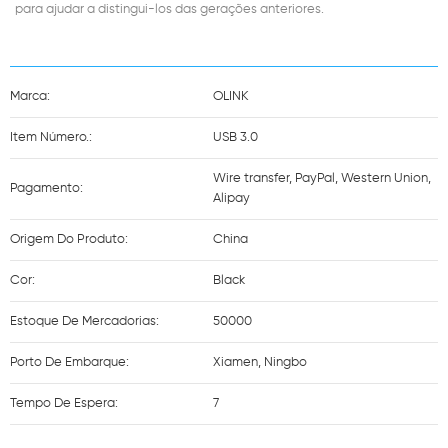
para ajudar a distingui-los das gerações anteriores.
Marca:
OLINK
Item Número.:
USB 3.0
Wire transfer, PayPal, Western Union,
Pagamento:
Alipay
Origem Do Produto:
China
Cor:
Black
Estoque De Mercadorias:
50000
Porto De Embarque:
Xiamen, Ningbo
Tempo De Espera:
7