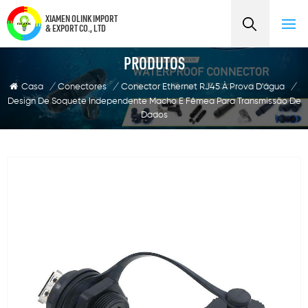
XIAMEN OLINK IMPORT
& EXPORT CO., LTD
PRODUTOS
Casa
/
Conectores
/
Conector Ethernet RJ45 À Prova D'água
/
Design De Soquete Independente Macho E Fêmea Para Transmissão De
Dados