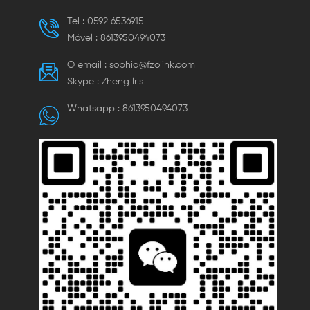
Tel :
0592 6536915
Móvel :
8613950494073
O email :
sophia@fzolink.com
Skype :
Zheng lris
Whatsapp :
8613950494073