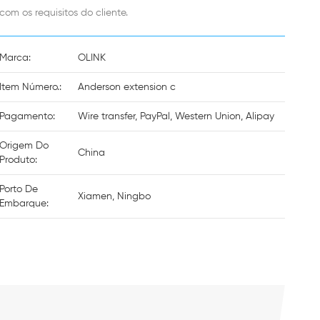
com os requisitos do cliente.
Marca:
OLINK
Item Número.:
Anderson extension c
Pagamento:
Wire transfer, PayPal, Western Union, Alipay
Origem Do
China
Produto:
Porto De
Xiamen, Ningbo
Embarque: