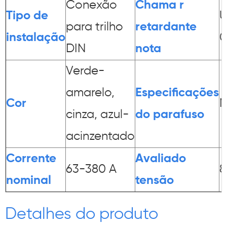
Conexão
Chama r
Tipo de
U
para trilho
retardante
instalação
0
DIN
nota
Verde-
amarelo,
Especificações
Cor
cinza, azul-
do parafuso
acinzentado
Corrente
Avaliado
63-380 A
8
nominal
tensão
Detalhes do produto