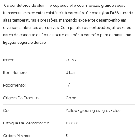
 Os condutores de alumínio espesso oferecem leveza, grande seção 
transversal e excelente resistência à corrosão. O novo nylon PA66 suporta 
altas temperaturas e pressões, mantendo excelente desempenho em 
diversos ambientes agressivos. Com parafusos sextavados, afrouxe-os 
antes de conectar os fios e aperte-os após a conexão para garantir uma 
Marca:
OLINK
Item Número.:
UTJ5
Pagamento:
T/T
Origem Do Produto:
China
Cor:
Yellow-green, gray, gray-blue
Estoque De Mercadorias:
100000
Ordem Minima:
5