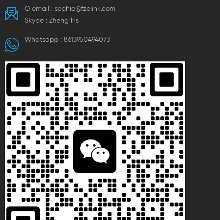
O email :
sophia@fzolink.com
exterior é azul e branco. Esta
série inclui vários modelos,
Skype :
Zheng lris
como K207, K211, K215, K407,
K411 e K415, com
Whatsapp :
8613950494073
especificações que
abrangem diferentes
diâmetros e quantidades de
furos. As dimensões variam de
acordo com o modelo,
atendendo a diversas
necessidades de fiação
elétrica e adequadas para
conexões de sistemas
elétricos com altos requisitos
de resistência ao fogo, à
temperatura e a impactos.