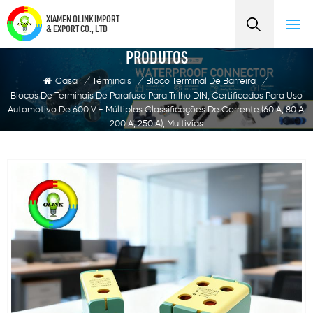
XIAMEN OLINK IMPORT
& EXPORT CO., LTD
PRODUTOS
Casa
/
Terminais
/
Bloco Terminal De Barreira
/
Blocos De Terminais De Parafuso Para Trilho DIN, Certificados Para Uso
Automotivo De 600 V - Múltiplas Classificações De Corrente (60 A, 80 A,
200 A, 250 A), Multivias